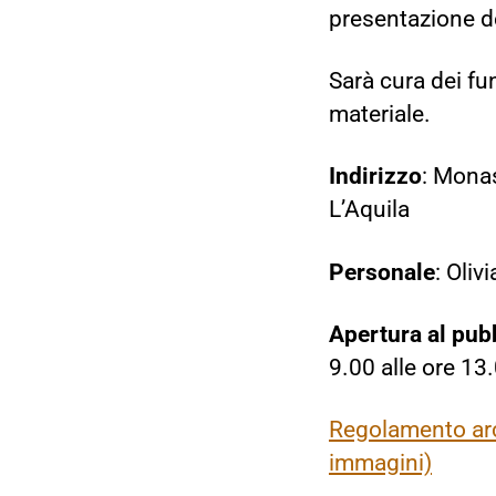
presentazione de
Sarà cura dei fu
materiale.
Indirizzo
: Monas
L’Aquila
Personale
: Oliv
Apertura al pub
9.00 alle ore 13
Regolamento arch
immagini)