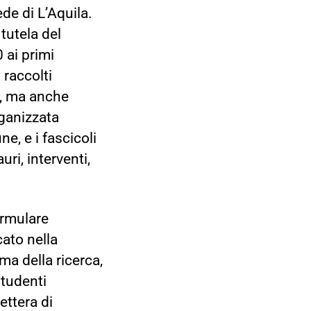
de di L’Aquila.
tutela del
 ai primi
raccolti
o, ma anche
rganizzata
e, e i fascicoli
ri, interventi,
ormulare
cato nella
ema della ricerca,
studenti
ettera di