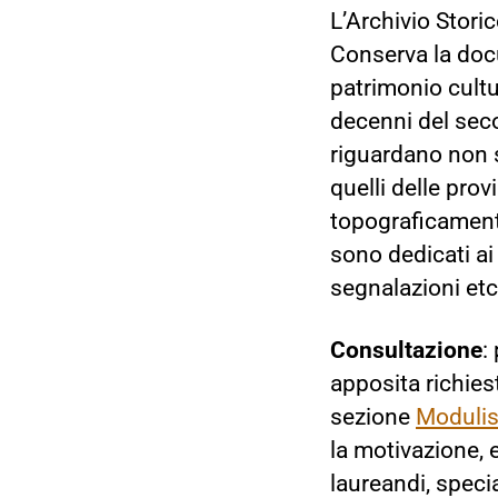
L’Archivio Stori
Conserva la docu
patrimonio cultu
decenni del sec
riguardano non s
quelli delle pro
topograficamente
sono dedicati ai
segnalazioni etc
Consultazione
:
apposita richies
sezione
Modulis
la motivazione, e
laureandi, specia