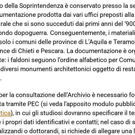
co della Soprintendenza è conservato presso la se
mentazione prodotta dai vari uffici preposti alla 
rale che si sono succeduti dai primi anni del ‘900
ondo dopoguerra. Conseguentemente, i materiali 
olo i comuni delle province di L’Aquila e Teram
vince di Chieti e Pescara. La documentazione è o
: i faldoni seguono l’ordine alfabetico per Comun
 diversi monumenti architettonici oggetto di restau
.
 per la consultazione dell’Archivio è necessario f
ta tramite PEC (si veda l’apposito modulo pubbli
tica
), in cui gli studiosi dovranno specificare il t
 i propri dati identificativi e contatti; nel caso di 
lizzandi o dottorandi, si richiede di allegare una l