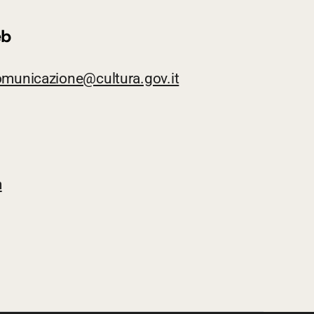
eb
omunicazione@cultura.gov.it
m