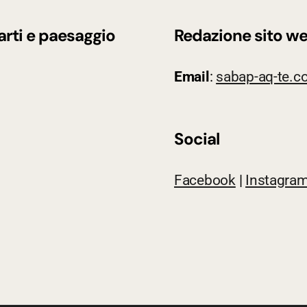
arti e paesaggio
Redazione sito w
Email
:
sabap-aq-te.c
Social
Facebook
|
Instagra