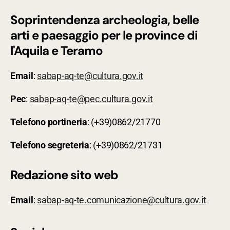
Soprintendenza archeologia, belle
arti e paesaggio per le province di
l'Aquila e Teramo
Email
:
sabap-aq-te@cultura.gov.it
Pec
:
sabap-aq-te@pec.cultura.gov.it
Telefono
portineria
: (+39)0862/21770
Telefono
segreteria
: (+39)0862/21731
Redazione sito web
Email
:
sabap-aq-te.comunicazione@cultura.gov.it