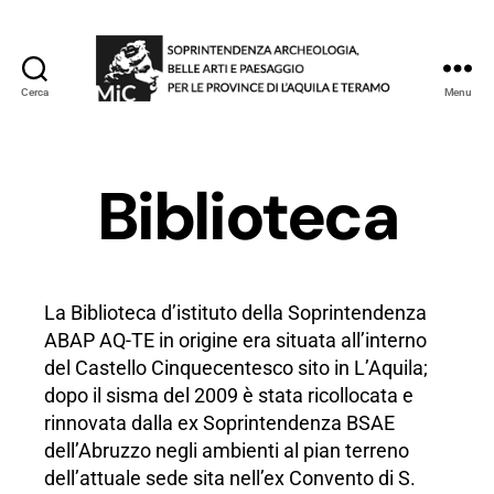
Cerca
Menu
Soprintendenza
archeologia,
belle
arti
Biblioteca
e
paesaggio
per
le
province
La Biblioteca d’istituto della Soprintendenza
di
ABAP AQ-TE in origine era situata all’interno
L'Aquila
del Castello Cinquecentesco sito in L’Aquila;
e
dopo il sisma del 2009 è stata ricollocata e
Teramo
rinnovata dalla ex Soprintendenza BSAE
dell’Abruzzo negli ambienti al pian terreno
dell’attuale sede sita nell’ex Convento di S.